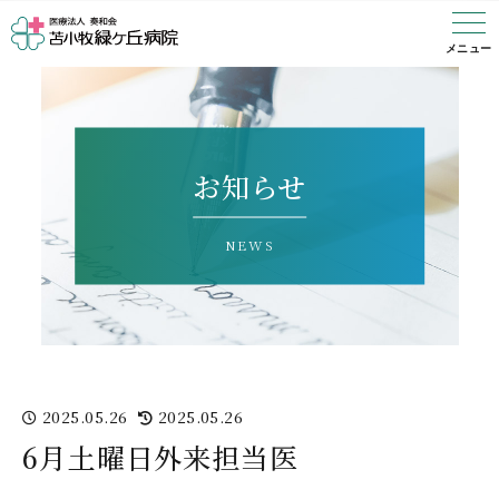
ご挨拶
概要・理念
沿革
医師の紹介
フロア案内
初診の方
診察について
担当医表
診療科目
入院の手続き
入院費用
入退院のサポート
看護部・薬剤部
相談科
リハビリ
デイケア
訪問看護
メニュー
お知らせ
2025.05.26
2025.05.26
6月土曜日外来担当医