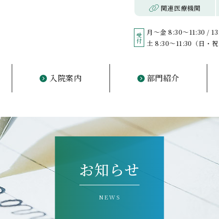
ご挨拶
概要・理念
沿革
医師の紹介
フロア案内
初診の方
診察について
担当医表
診療科目
入院の手
入院費用
入退院の
関連医療機関
月～金 8:30～11:30 / 13
受付
土 8:30～11:30（日
入院案内
部門紹介
入院の手続き
入院費用
入退院のサポート
看護部・薬剤部
相談科
リハビリ
デイケア
訪問看護
お知らせ