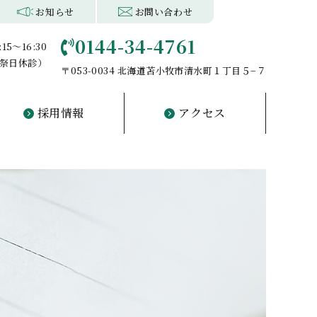
続き
サポート
看護部・薬剤部
相談科
リハビリ
デイケア
訪問看護
お知らせ
お問い合わせ
0144-34-4761
:15～16:30
・祝祭日休診）
〒053-0034 北海道苫小牧市清水町１丁目５−７
採用情報
アクセス