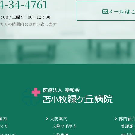
4-34-4761
メールは
：00 / 土曜 9：00〜12：00
ちらの時間内にお願い致します
案内
入院案内
部門紹
の方
入院の手続き
看護部