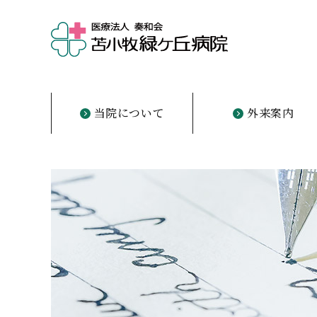
当院について
外来案内
ご挨拶
概要・理念
沿革
医師の紹介
フロア案内
初診の方
診察について
担当医表
診療科目