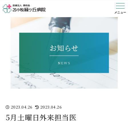
ご挨拶
概要・理念
沿革
医師の紹介
フロア案内
初診の方
診察について
担当医表
診療科目
入院の手続き
入院費用
入退院のサポート
看護部・薬剤部
相談科
リハビリ
デイケア
訪問看護
メニュー
お知らせ
2023.04.26
2023.04.26
5月土曜日外来担当医