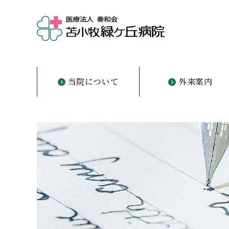
当院について
外来案内
ご挨拶
概要・理念
沿革
医師の紹介
フロア案内
初診の方
診察について
担当医表
診療科目