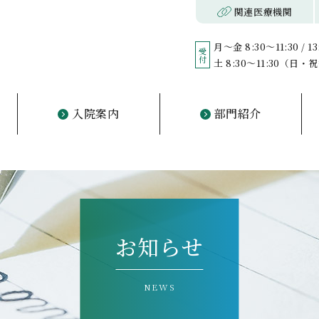
ご挨拶
概要・理念
沿革
医師の紹介
フロア案内
初診の方
診察について
担当医表
診療科目
入院の手
入院費用
入退院の
関連医療機関
月～金 8:30～11:30 / 13
受付
土 8:30～11:30（日
入院案内
部門紹介
入院の手続き
入院費用
入退院のサポート
看護部・薬剤部
相談科
リハビリ
デイケア
訪問看護
お知らせ