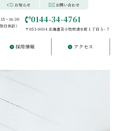
続き
サポート
看護部・薬剤部
相談科
リハビリ
デイケア
訪問看護
お知らせ
お問い合わせ
0144-34-4761
:15～16:30
・祝祭日休診）
〒053-0034 北海道苫小牧市清水町１丁目５−７
採用情報
アクセス